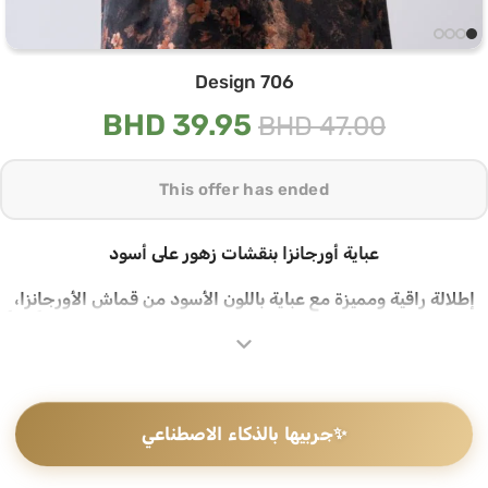
Design 706
BHD
39.95
BHD
47.00
This offer has ended
عباية أورجانزا بنقشات زهور على أسود
إطلالة راقية ومميزة مع عباية باللون الأسود من قماش الأورجانزا،
تزيّنها نقشات زهور دافئة الألوان على خلفية داكنة تمنحها طابعاً فنياً
فريداً، مع ياقة مثلثة تضيف لها حضوراً قوياً ومختلفاً
قماش أورجانزا بنقشات زهور فريدة
✨
جربيها بالذكاء الاصطناعي
تتميز هذه العباية بقماش أورجانزا ذو لمعة ناعمة، تتوزع عليه نقشات
زهور بألوان دافئة على خلفية باللون الأسود الداكن تشبه رسومات
فنية أنيقة، مع ياقة مثلثة مميزة تمنحها طابعاً عصرياً راقياً