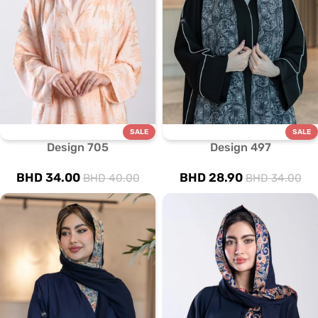
SALE
SALE
Design 705
Design 497
BHD
34.00
BHD
28.90
BHD
40.00
BHD
34.00