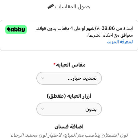
جدول المقاسات
الطرحه المتناسقة لإكمال إطلالتك
تأتي العباية مع طرحة شيفون سادة باللون الأسود تتناسق مع العباية
وتكمل الإطلالة بأناقة هادئة، ارتديها في المناسبات وكل يوم يستحق
إطلالة مميزة
مقاس العبايه
*
أزرار العبايه (طقطق)
اضافة فستان
لون الفستان يتناسب مع العبايه لاختيار لون محدد الرجاء