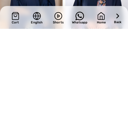
Back
Cart
English
Shorts
Whatsapp
Home
SALE
SALE
Design 480
Design 730
BHD
30.60
BHD
34.00
BHD
36.00
BHD
40.00