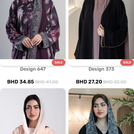
SALE
SALE
Design 647
Design 373
BHD
34.85
BHD
27.20
BHD
41.00
BHD
32.00