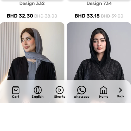
Design 332
Design 734
BHD
32.30
BHD
33.15
BHD
38.00
BHD
39.00
Back
Cart
English
Shorts
Whatsapp
Home
SALE
SALE
Design 378
Design 670