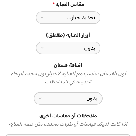
لإضافة لمسة ختامية لإطلالتك، تأتي العباية مع طرحة ثنائية تجمع
مقاس العبايه
*
الكريب الأسود مع نفس قماش الأزهار المطبوع لتكمل الإطلالة
بتناسق مثالي، ارتديها بثقة في كل مناسبة تستحق حضورك
أزرار العبايه (طقطق)
اضافة فستان
لون الفستان يتناسب مع العبايه لاختيار لون محدد الرجاء
تحديده في الملاحظات
ملاحظات أو مقاسات أخرى
اذا كانت لديكم قياسات أو طلبات محدده مثل قصه العبايه