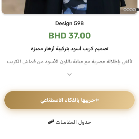
Design 598
BHD
37.00
تصميم كريب أسود بتركيبة أزهار مميزة
تألقي بإطلالة عصرية مع عباية باللون الأسود من قماش الكريب
الناعم، تصميم كلاسيكي تُكمله تركيبة أكمام بنقشة أزهار تُضيف لمسة
مميزة لكل إطلالة
كريب أسود بتركيبة أزهار على الأكمام
✨
جربيها بالذكاء الاصطناعي
تتميز هذه العباية بتركيبة في الأكمام مطبوعة بنقشة أزهار بألوان
الأزرق والأبيض على خلفية سوداء تتناغم مع العباية، تفصيلة تضيف
عمقاً وتميزاً للتصميم
جدول المقاسات
الطرحه المتناسقة لإكمال إطلالتك