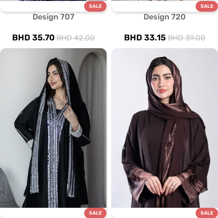
SALE
SALE
Design 707
Design 720
BHD
35.70
BHD
33.15
BHD
42.00
BHD
39.00
SALE
SALE