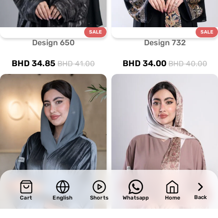
SALE
SALE
Design 650
Design 732
BHD
34.85
BHD
34.00
BHD
41.00
BHD
40.00
Back
Cart
English
Shorts
Whatsapp
Home