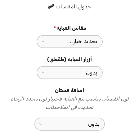
جدول المقاسات
الطرحه المتناسقة لإكمال إطلالتك
تأتي العباية مع طرحة سوداء تتناسق مع أساس العباية وتكمل
مقاس العبايه
*
الإطلالة بأناقة، ارتديها بثقة في المناسبات وكل لحظة تستحق
الاهتمام
أزرار العبايه (طقطق)
اضافة فستان
لون الفستان يتناسب مع العبايه لاختيار لون محدد الرجاء
تحديده في الملاحظات