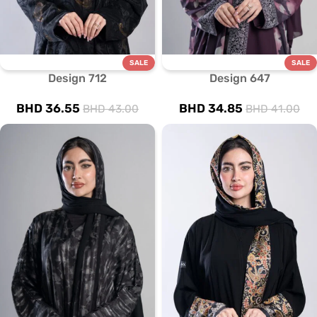
SALE
SALE
Design 712
Design 647
BHD
36.55
BHD
34.85
BHD
43.00
BHD
41.00