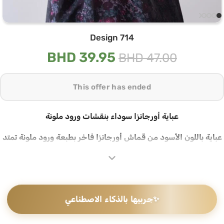
Design 714
BHD
39.95
BHD
47.00
This offer has ended
عباية أورجانزا سوداء بنقشات ورود ملونة
عباية باللون الأسود من قماش أورجانزا فاخر بطبعة ورود ملونة تمتد
على كامل القماش بألوان الفوشيا والبرغندي والتيل، مع ياقة بليزر
أنيقة تضيف طابعاً عصرياً مميزاً
أورجانزا فاخر بطبعة ورود زاهية
✨
جربيها بالذكاء الاصطناعي
يتميز هذا التصميم بقماش أورجانزا بطبعة ورود ملونة تغطي القماش
بالكامل، مع كفات مطوية أنيقة وياقة بليزر تجعل هذه القطعة
مختلفة عن غيرها