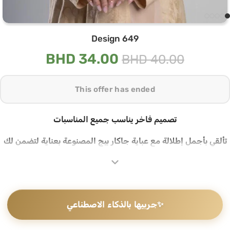
Design 649
BHD
34.00
BHD
40.00
This offer has ended
تصميم فاخر يناسب جميع المناسبات
تألقي بأجمل إطلالة مع عباية جاكار بيج المصنوعة بعناية لتضمن لك
أناقة مثالية. هذه العباية تجمع بين البساطة والفخامة، ما يجعلها
الخيار الأمثل للمناسبات الرسمية وغير الرسمية
قماش جاكار عالي الجودة
✨
جربيها بالذكاء الاصطناعي
تتميز هذه العباية بجودة القماش الجاكار الذي يبرز تفاصيل دقيقة
ويقدم ملمسًا ناعمًا ونابضًا بالحياة. اختيارك لهذه العباية يعني أنك
تستثمرين في قطعة تدوم طويلاً وتحتفظ برونقها مع مرور الوقت