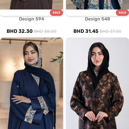
SALE
SALE
Design 594
Design 548
BHD
32.30
BHD
31.45
BHD
38.00
BHD
37.00