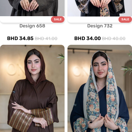
SALE
SALE
Design 658
Design 732
BHD
34.85
BHD
34.00
BHD
41.00
BHD
40.00