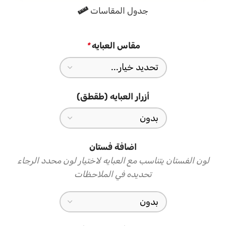
جدول المقاسات
الطرحه المتناسقة لإكمال إطلالتك
لإضافة لمسة ختامية لإطلالتك الأنيقة، تأتي العباية مع طرحه
مقاس العبايه
*
متناسقة تتماشى تمامًا مع القماش وتصميم العباية. ارتديها بثقة
وشعور بالتميز في كل مناسبة
أزرار العبايه (طقطق)
اضافة فستان
لون الفستان يتناسب مع العبايه لاختيار لون محدد الرجاء
تحديده في الملاحظات