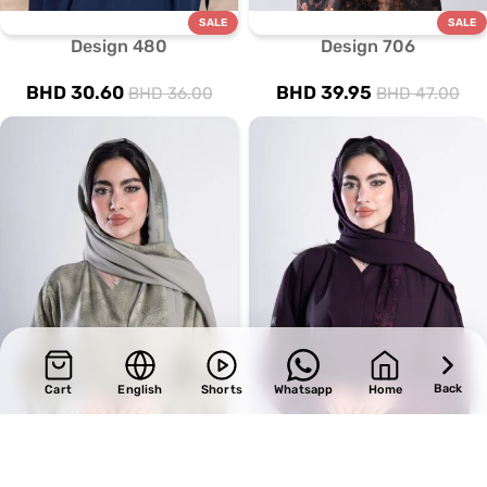
SALE
SALE
Design 480
Design 706
BHD
30.60
BHD
39.95
BHD
36.00
BHD
47.00
Back
Cart
English
Shorts
Whatsapp
Home
SALE
SALE