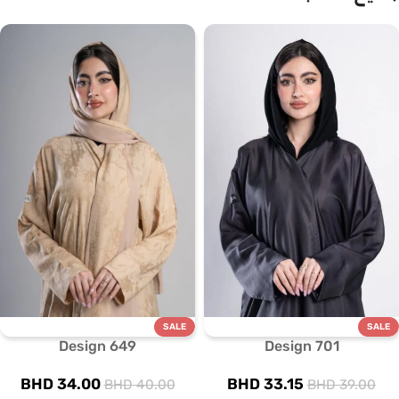
SALE
SALE
Design 649
Design 701
BHD
34.00
BHD
33.15
BHD
40.00
BHD
39.00