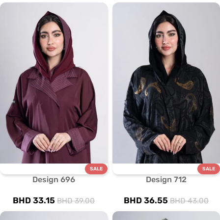
SALE
SALE
Design 696
Design 712
BHD
33.15
BHD
36.55
BHD
39.00
BHD
43.00