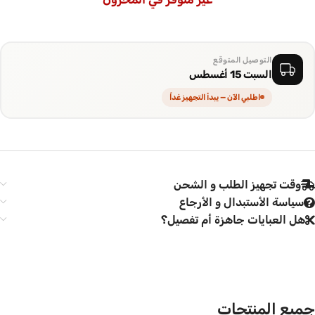
لتكمل الإطلالة بتناسق كامل، ارتديها بثقة في أي مناسبة
التوصيل المتوقع
السبت 15 أغسطس
اطلبي الآن — يبدأ التجهيز غداً
وقت تجهيز الطلب و الشحن
سياسة الأستبدال و الأرجاع
هل العبايات جاهزة أم تفصيل؟
جميع المنتجات