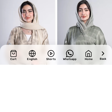
Back
Cart
English
Shorts
Whatsapp
Home
SALE
SALE
Design 720
Design 683
BHD
33.15
BHD
34.00
BHD
39.00
BHD
40.00