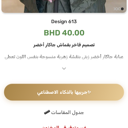
Design 613
BHD
40.00
تصميم فاخر بقماش جاكار أخضر
عباية جاكار أخضر زيتي بنقشة زهرية منسوجة بنفس اللون تعطي
القماش عمقاً وتفاصيل دقيقة تظهر مع الإضاءة، حواف الفتحة
الأمامية بلمسة داكنة تضيف تفصيلاً راقياً للتصميم
قماش جاكار بنقشة منسوجة
✨
جربيها بالذكاء الاصطناعي
تتميز هذه العباية بقماش جاكار ذي بريق هادئ، النقشة المنسوجة
بنفس اللون تخلق تفاصيل دقيقة تعكس جودة الخامة
الطرحه المتناسقة لإكمال إطلالتك
جدول المقاسات
تأتي العباية مع طرحة تجمع بين قماش الجاكار الأخضر وحواف داكنة
غير متوفر في المخزون