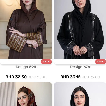
SALE
SALE
Design 594
Design 676
BHD
32.30
BHD
33.15
BHD
38.00
BHD
39.00