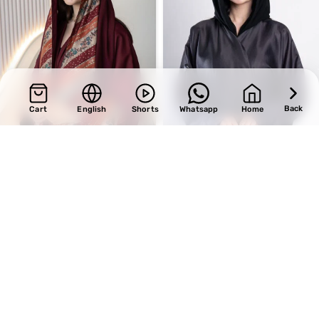
Back
Cart
English
Shorts
Whatsapp
Home
SALE
SALE
Design 376
Design 701
BHD
30.60
BHD
33.15
BHD
36.00
BHD
39.00