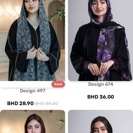
Design 674
SALE
Design 497
BHD
36.00
BHD
28.90
BHD
34.00