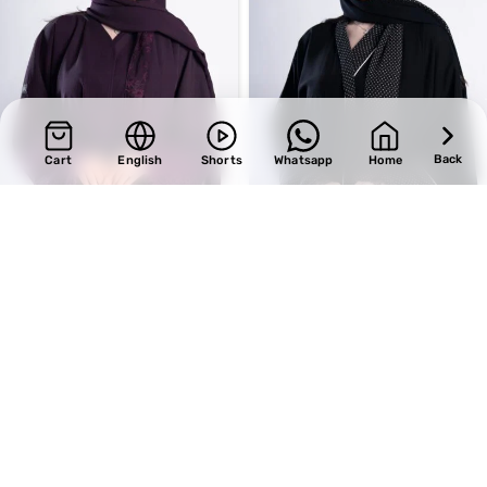
Back
Cart
English
Shorts
Whatsapp
Home
SALE
SALE
Design 722
Design 710
BHD
34.00
BHD
32.30
BHD
40.00
BHD
38.00