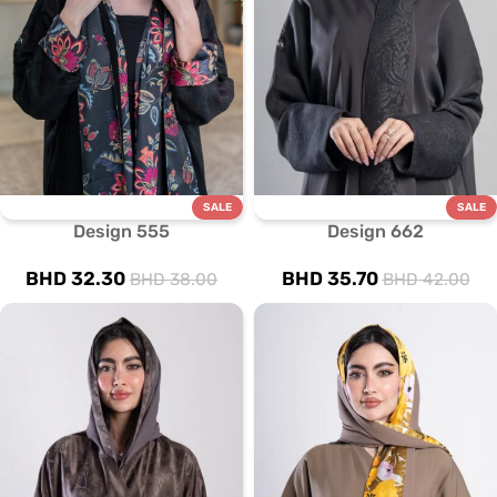
SALE
SALE
Design 555
Design 662
BHD
32.30
BHD
35.70
BHD
38.00
BHD
42.00