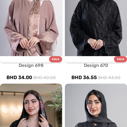
SALE
SALE
Design 698
Design 670
BHD
34.00
BHD
36.55
BHD
40.00
BHD
43.00