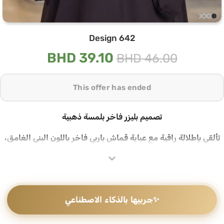
Design 642
BHD
39.10
BHD
46.00
This offer has ended
تصميم بليزر فاخر بلمسة ذهبية
تألقي بإطلالة راقية مع عباية قماش باربي فاخر باللون البني الغامق،
مصممة بقصّة بليزر عصرية تجمع بين الأناقة الهادئة والحضور القوي،
ياقة واسعة بارزة تمنحك مظهراً مميزاً في كل مناسبة
قماش باربي فاخر بسمك يعكس الفخامة
✨
جربيها بالذكاء الاصطناعي
تتميز هذه العباية بقماش باربي فاخر ذو ملمس مطفي وسمك واضح
يعطي الإطلالة ثقلاً وفخامة حقيقية، أكمام بثنيات مزيّنة بأزرار ذهبية
على شكل وردة تضيف تفصيلاً دقيقاً يرفع الإطلالة كاملة