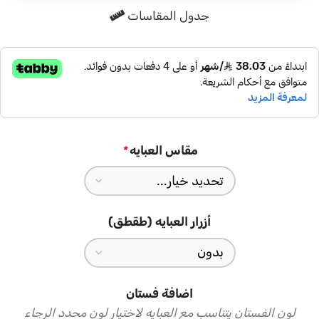
جدول المقاسات
الطرحه المتناسقة لإكمال إطلالتك
لإضافة لمسة ختامية لإطلالتك، تأتي العباية مع طرحة باللون البني
تتناسق تماماً مع العباية وتكمل الإطلالة بأناقة، ارتديها بثقة في العمل
والمناسبات وكل يوم يستحق حضورك
مقاس العبايه
*
أزرار العبايه (طقطق)
اضافة فستان
لون الفستان يتناسب مع العبايه لاختيار لون محدد الرجاء