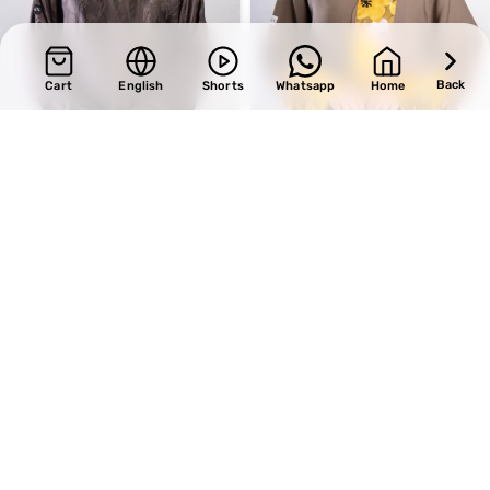
Back
Cart
English
Shorts
Whatsapp
Home
SALE
SALE
Design 713
Design 693
BHD
34.00
BHD
34.00
BHD
40.00
BHD
40.00