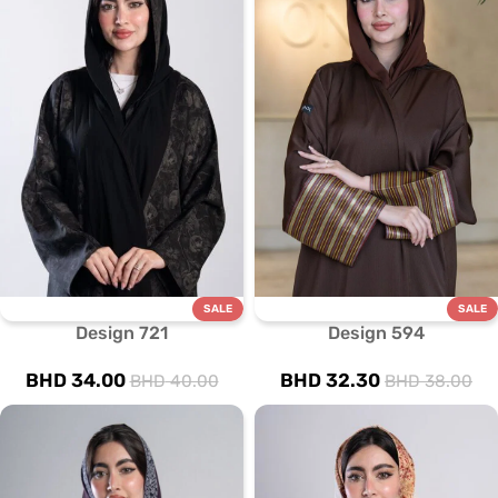
SALE
SALE
Design 721
Design 594
BHD
34.00
BHD
32.30
BHD
40.00
BHD
38.00