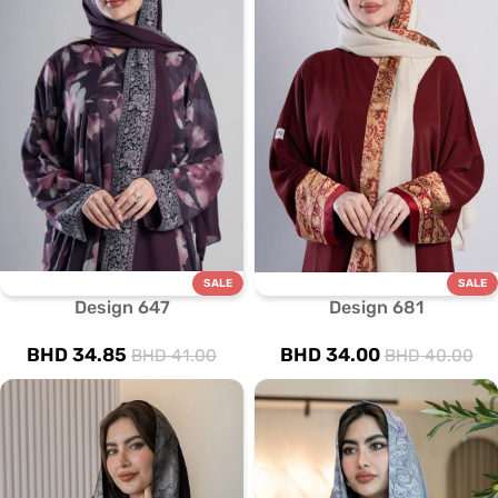
SALE
SALE
Design 647
Design 681
BHD
34.85
BHD
34.00
BHD
41.00
BHD
40.00