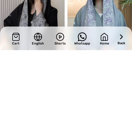
Back
Cart
English
Shorts
Whatsapp
Home
SALE
SALE
Design 439
Design 496
BHD
29.75
BHD
29.75
BHD
35.00
BHD
35.00