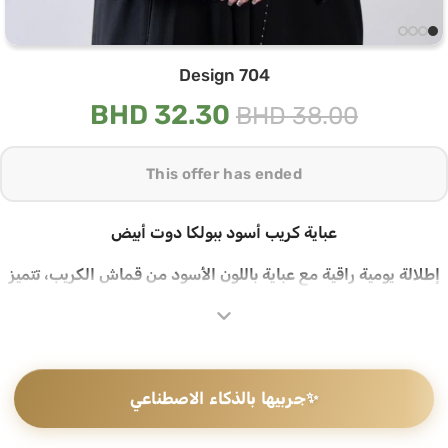
Design 704
BHD
32.30
BHD
38.00
This offer has ended
عباية كريب أسود ببولكا دوت أبيض
إطلالة يومية راقية مع عباية باللون الأسود من قماش الكريب، تتميز
بتفاصيل بولكا دوت أبيض على الياقة وأطراف الأكمام تضيف إليها
طابعاً عصرياً محبباً، تصميم خفيف وأنيق يناسب كل يوم
قماش كريب ناعم بتفاصيل بولكا دوت مميزة
✨
جربيها بالذكاء الاصطناعي
تتميز هذه العباية بقماش كريب ناعم ومطفي يمنحك خفة وراحة
طوال اليوم، مع تفاصيل بولكا دوت أبيض على الياقة وأطراف الأكمام
وخيوط بيضاء دقيقة على طول الأمام تمنحها تفصيلاً نظيفاً ومميزاً