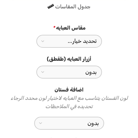
جدول المقاسات
الطرحه المتناسقة لإكمال إطلالتك
تأتي العباية مع طرحة تحمل نفس نقشة البولكا دوت تتناسق مع
مقاس العبايه
*
تفاصيل العباية وتكمل الإطلالة بأناقة، ارتديها في يومياتك وكل
مناسبة تستحق اهتمامك
أزرار العبايه (طقطق)
اضافة فستان
لون الفستان يتناسب مع العبايه لاختيار لون محدد الرجاء
تحديده في الملاحظات