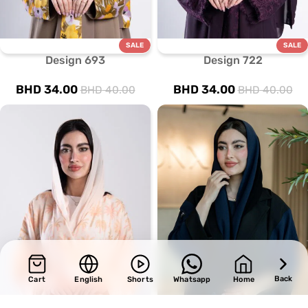
SALE
SALE
Design 693
Design 722
BHD
34.00
BHD
34.00
BHD
40.00
BHD
40.00
Back
Cart
English
Shorts
Whatsapp
Home