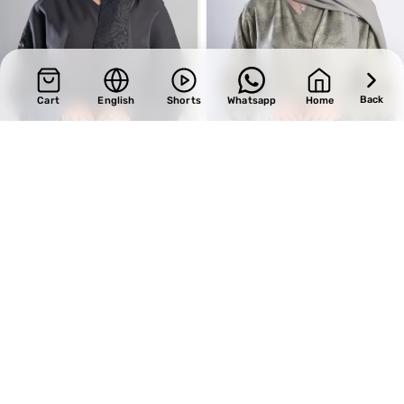
Back
Cart
English
Shorts
Whatsapp
Home
SALE
SALE
Design 662
Design 724
BHD
35.70
BHD
33.15
BHD
42.00
BHD
39.00