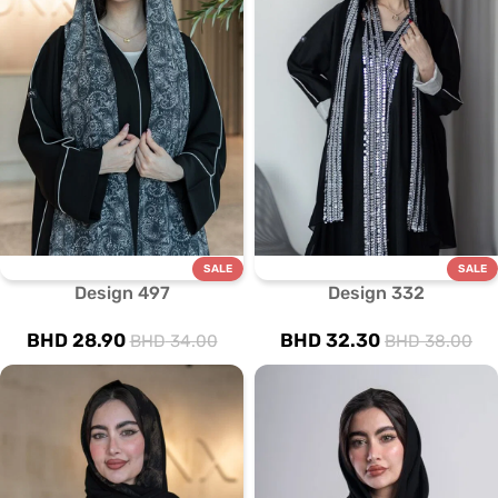
SALE
SALE
Design 497
Design 332
BHD
28.90
BHD
32.30
BHD
34.00
BHD
38.00