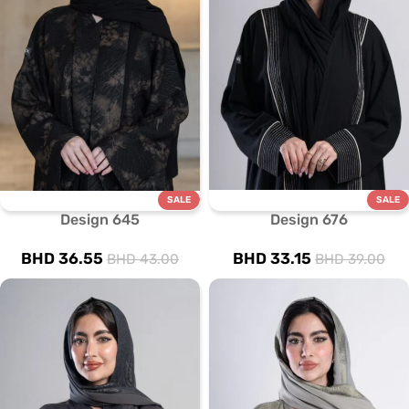
SALE
SALE
Design 645
Design 676
BHD
36.55
BHD
33.15
BHD
43.00
BHD
39.00