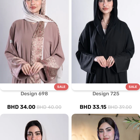
SALE
SALE
Design 698
Design 725
BHD
34.00
BHD
33.15
BHD
40.00
BHD
39.00