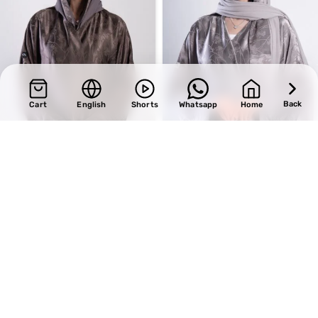
Back
Cart
English
Shorts
Whatsapp
Home
SALE
SALE
Design 713
Design 723
BHD
34.00
BHD
33.15
BHD
40.00
BHD
39.00