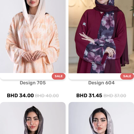
SALE
SALE
Design 705
Design 604
BHD
34.00
BHD
31.45
BHD
40.00
BHD
37.00