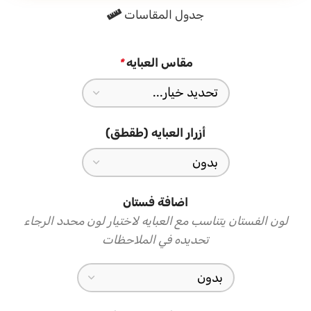
جدول المقاسات
طابعاً فاخراً ومميزاً، وتأتي مع ربطة قماش أنيقة عند الرقبة تُضيف
لمسة ختامية رفيعة
الطرحه المتناسقة لإكمال إطلالتك
مقاس العبايه
*
تأتي العباية مع طرحة من نفس قماش الجاكار بالنقشات الذهبية
تتناسق تماماً مع العباية وتكمل الإطلالة بأناقة، ارتديها في المناسبات
الخاصة وكل لقاء يستحق حضورك
أزرار العبايه (طقطق)
اضافة فستان
لون الفستان يتناسب مع العبايه لاختيار لون محدد الرجاء
تحديده في الملاحظات