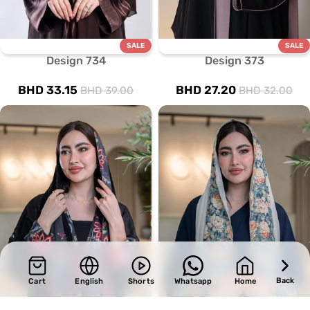
SALE
SALE
Design 734
Design 373
BHD
33.15
BHD
27.20
BHD
39.00
BHD
32.00
Back
Cart
English
Shorts
Whatsapp
Home