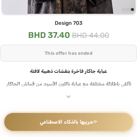
Design 703
BHD
37.40
BHD
44.00
This offer has ended
عباية جاكار فاخرة بنقشات ذهبية لافتة
تألقي بإطلالة مختلفة مع عباية باللون الأسود من قماش الجاكار
الفاخر المزيّن بنقشات ذهبية معدنية لامعة تغطي القماش من
الأعلى للأسفل، تصميم يجمع بين الأسود الغامق ولمعة الذهب في
قطعة تلفت الأنظار
قماش جاكار بنقشات ذهبية على كامل العباية
✨
جربيها بالذكاء الاصطناعي
تتميز هذه العباية بقماش جاكار ذو ملمس ناعم ولامع يعكس الضوء
بأناقة، مع نقشات ذهبية معدنية موزّعة على القماش بالكامل تمنحها