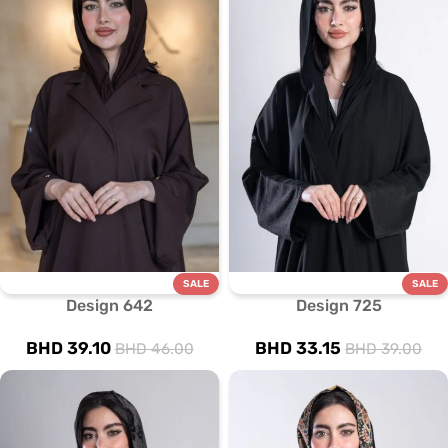
SALE
SALE
Design 642
Design 725
BHD
39.10
BHD
33.15
BHD
46.00
BHD
39.00