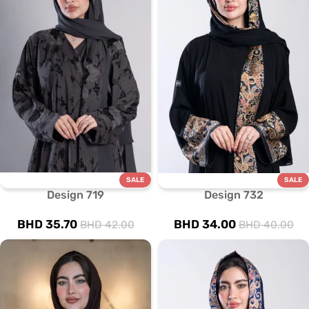
SALE
SALE
Design 719
Design 732
BHD
35.70
BHD
34.00
BHD
42.00
BHD
40.00