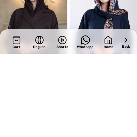
Back
Cart
English
Shorts
Whatsapp
Home
SALE
SALE
Design 642
Design 730
BHD
39.10
BHD
34.00
BHD
46.00
BHD
40.00