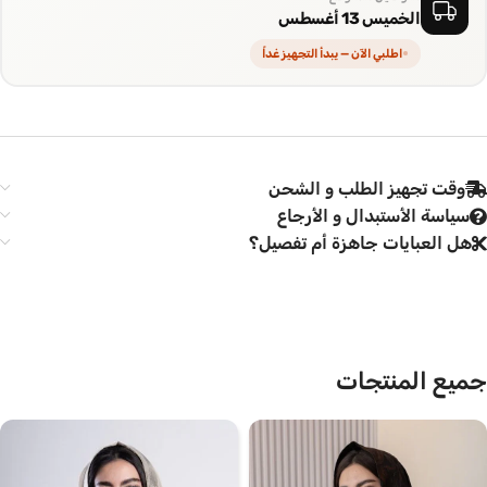
الخميس 13 أغسطس
اطلبي الآن — يبدأ التجهيز غداً
وقت تجهيز الطلب و الشحن
سياسة الأستبدال و الأرجاع
هل العبايات جاهزة أم تفصيل؟
جميع المنتجات