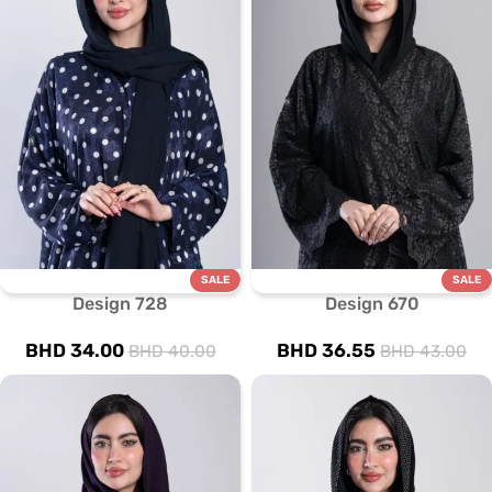
SALE
SALE
Design 728
Design 670
BHD
34.00
BHD
36.55
BHD
40.00
BHD
43.00