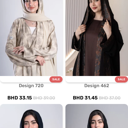
SALE
SALE
Design 720
Design 462
BHD
33.15
BHD
31.45
BHD
39.00
BHD
37.00