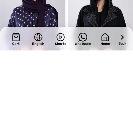
Back
Cart
English
Shorts
Whatsapp
Home
SALE
SALE
Design 729
Design 704
BHD
34.00
BHD
32.30
BHD
40.00
BHD
38.00