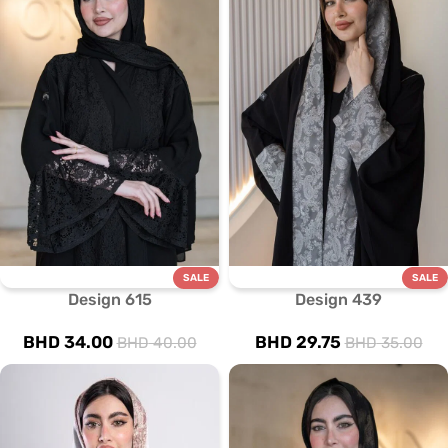
SALE
SALE
Design 615
Design 439
BHD
34.00
BHD
29.75
BHD
40.00
BHD
35.00