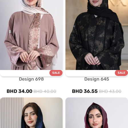
SALE
SALE
Design 698
Design 645
BHD
34.00
BHD
36.55
BHD
40.00
BHD
43.00