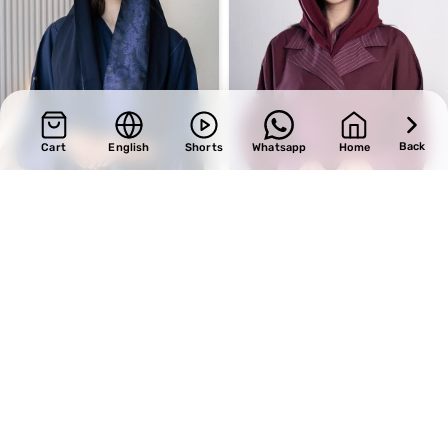
Back
Cart
English
Shorts
Whatsapp
Home
SALE
SALE
Design 430
Design 696
BHD
29.75
BHD
33.15
BHD
35.00
BHD
39.00