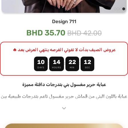
Design 711
BHD
35.70
BHD
42.00
عروض الصيف بدأت لا تفوتي الفرصه ينتهي العرض بعد 🔥
10
14
22
11
:
:
:
DAYS
HOURS
MIN
SEC
عباية حرير مغسول بني بتدرجات دافئة مميزة
عباية باللون البني من قماش حرير مغسول ناعم بتدرجات طبيعية بين
البني الغامق والبني الدافئ تعطي القطعة عمقاً وجمالاً مختلفاً،
تصميم بسيط يعتمد على الخامة والألوان
حرير مغسول ناعم وخفيف