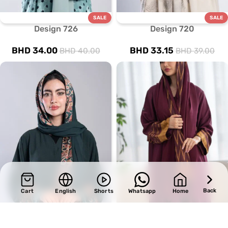
SALE
SALE
Design 726
Design 720
BHD
34.00
BHD
33.15
BHD
40.00
BHD
39.00
Back
Cart
English
Shorts
Whatsapp
Home