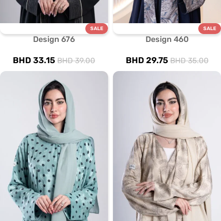
SALE
SALE
Design 676
Design 460
BHD
33.15
BHD
29.75
BHD
39.00
BHD
35.00