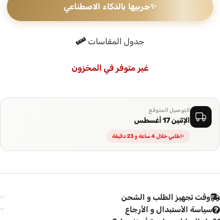
✨
جربيها بالذكاء الاصطناعي
قماش الحرير المغسول ناعم وخفيف بسقوط متدفق، والتدرجات
الطبيعية على القماش تجعل كل قطعة مميزة بشكل مختلف، تصميم
هادئ بدون إضافات مبالغ فيها
جدول المقاسات
الطرحه المتناسقة لإكمال إطلالتك
غير متوفر في المخزون
تأتي العباية مع طرحة باللون البني الداكن تتناسق مع العباية وتكمل
الإطلالة بأناقة، ارتديها في يومك اليومي وكل مناسبة تستحق حضورك
التوصيل المتوقع
الإثنين 17 أغسطس
اطلبي خلال 4 ساعة و 23 دقيقة
وقت تجهيز الطلب و الشحن
سياسة الأستبدال و الأرجاع