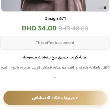
Design 671
BHD
34.00
BHD
40.00
This offer has ended
عباية كريب حريري بيج بنقشات منسوجة
تألقي بإطلالة هادئة وراقية مع عباية قماش كريب حريري باللون البيج
الدافئ، تتميز بنقشات منسوجة في القماش تتناوب بين اللمعة
والمطفي لتمنح الإطلالة عمقاً وتفصيلاً دقيقاً بدون إضافات
كريب حريري فاخر بنقشات منسوجة
✨
جربيها بالذكاء الاصطناعي
تتميز هذه العباية بقماش كريب حريري ناعم ذو لمعة خفيفة تعكس
الضوء بأناقة، بنقشات منسوجة مباشرة في القماش بنفس اللون
تضيف عمقاً مميزاً للإطلالة دون أي إضافات أو تطريز، تصميم بسيط