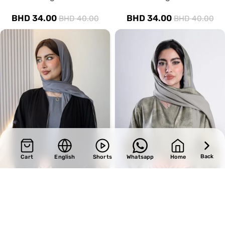
BHD
34.00
BHD
34.00
BHD
40.00
BHD
40.00
Back
Cart
English
Shorts
Whatsapp
Home
SALE
SALE
Design 378
Design 724