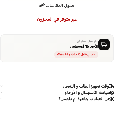
جدول المقاسات
ومتكامل يعتمد على جودة القماش وحدها
الطرحه المتناسقة لإكمال إطلالتك
غير متوفر في المخزون
تأتي العباية مع طرحة شيفون ناعمة باللون البيج الوردي تتناسق مع
العباية وتكمل الإطلالة بلمسة خفيفة وأنيقة، ارتديها بثقة في كل يوم
وكل مناسبة
التوصيل المتوقع
الأحد 16 أغسطس
اطلبي خلال 10 ساعة و 25 دقيقة
وقت تجهيز الطلب و الشحن
سياسة الأستبدال و الأرجاع
هل العبايات جاهزة أم تفصيل؟