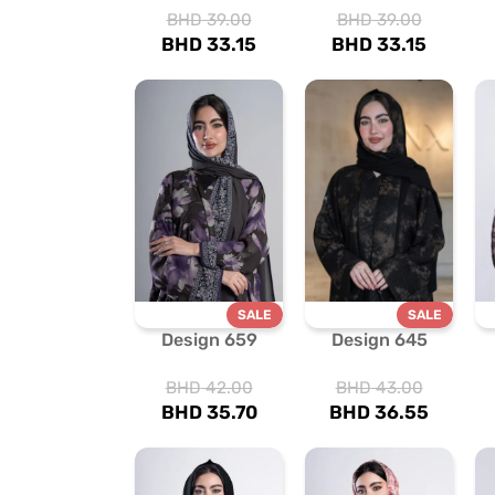
BHD
39.00
BHD
39.00
BHD
33.15
BHD
33.15
SALE
SALE
Design 659
Design 645
BHD
42.00
BHD
43.00
BHD
35.70
BHD
36.55