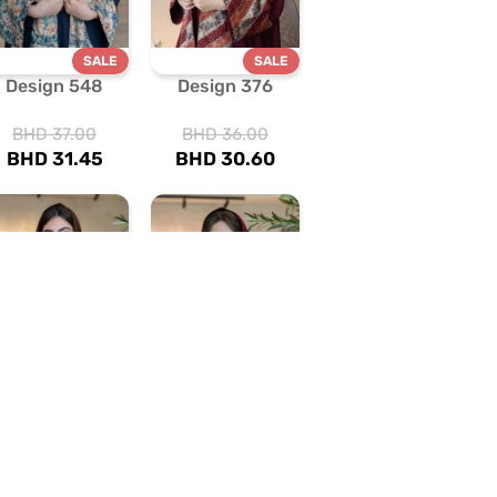
SALE
SALE
Design 548
Design 376
BHD
37.00
BHD
36.00
BHD
31.45
BHD
30.60
SALE
SALE
Design 594
Design 500