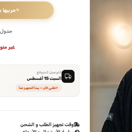
✨
جربيها ب
جدول 
غير متو
التوصيل المتوقع
السبت 15 أغسطس
اطلبي الآن — يبدأ التجهيز غداً
وقت تجهيز الطلب و الشحن
سياسة الأستبدال و الأرجاع