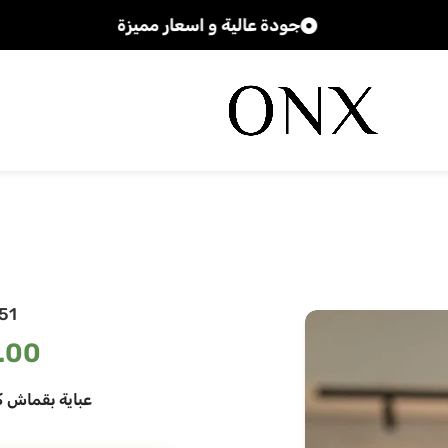
جودة عالية و اسعار مميزة
51
.00
عباية بقماش 