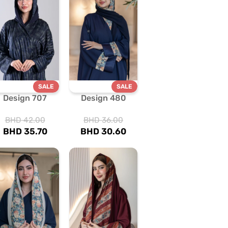
SALE
SALE
Design 707
Design 480
BHD
42.00
BHD
36.00
BHD
35.70
BHD
30.60