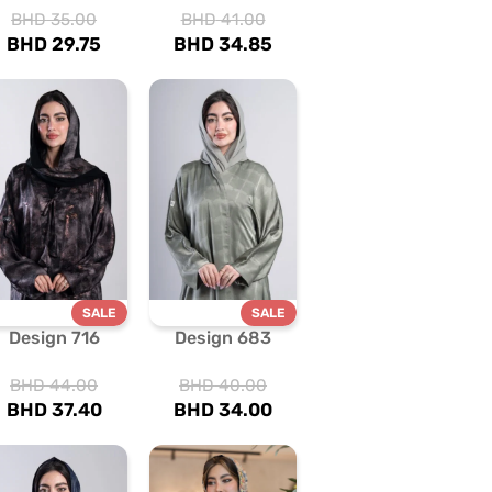
BHD
35.00
BHD
41.00
BHD
29.75
BHD
34.85
SALE
SALE
Design 716
Design 683
BHD
44.00
BHD
40.00
BHD
37.40
BHD
34.00