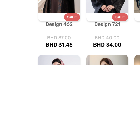
SALE
SALE
Design 462
Design 721
BHD
37.00
BHD
40.00
BHD
31.45
BHD
34.00
SALE
SALE
Design 702
Design 373