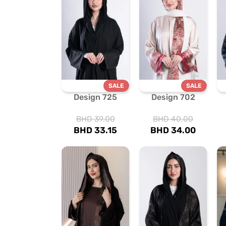
SALE
SALE
Design 725
Design 702
BHD
39.00
BHD
40.00
BHD
33.15
BHD
34.00