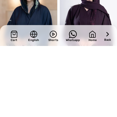
Back
Cart
English
Shorts
Whatsapp
Home
SALE
SALE
Design 514
Design 722
BHD
30.60
BHD
34.00
BHD
36.00
BHD
40.00