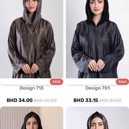
SALE
SALE
Design 713
Design 701
BHD
34.00
BHD
33.15
BHD
40.00
BHD
39.00