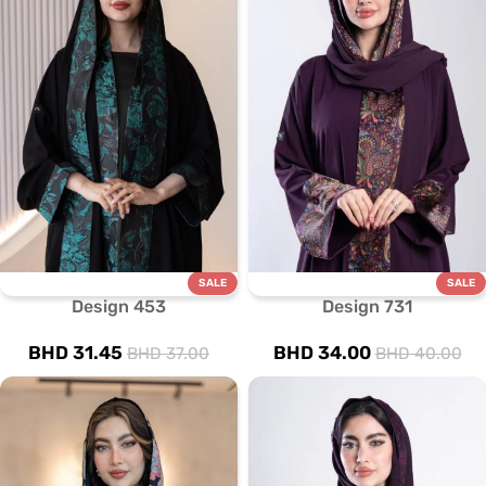
SALE
SALE
Design 453
Design 731
BHD
31.45
BHD
34.00
BHD
37.00
BHD
40.00