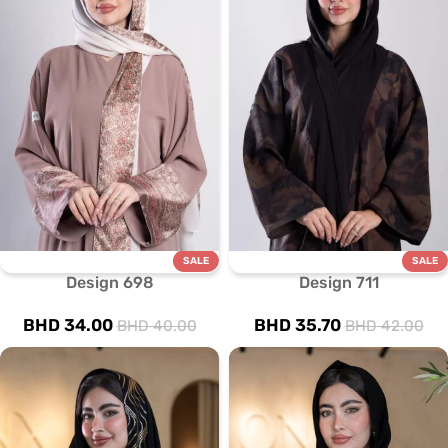
SALE
SALE
Design 698
Design 711
BHD
34.00
BHD
35.70
BHD
40.00
BHD
42.00