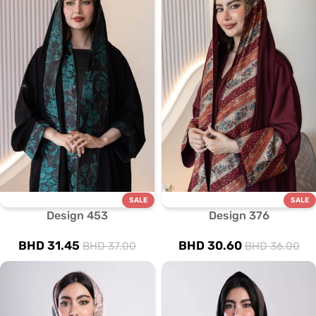
SALE
SALE
Design 453
Design 376
BHD
31.45
BHD
30.60
BHD
37.00
BHD
36.00