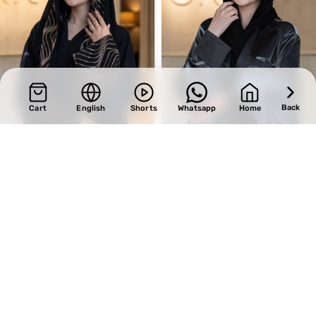
Back
Cart
English
Shorts
Whatsapp
Home
SALE
SALE
Design 629
Design 577
BHD
33.15
BHD
33.15
BHD
39.00
BHD
39.00