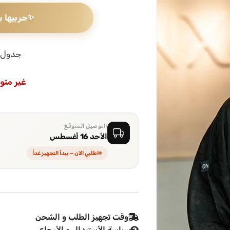
✨
جربيها ب
جدول 
غير متو
التوصيل المتوقع
الأحد 16 أغسطس
اطلبي الآن — يبدأ التجهيز غداً
وقت تجهيز الطلب و الشحن
سياسة الأستبدال و الأرجاع