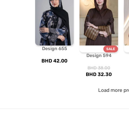
Design 655
SALE
Design 594
BHD
42.00
BHD
38.00
BHD
32.30
Load more pr