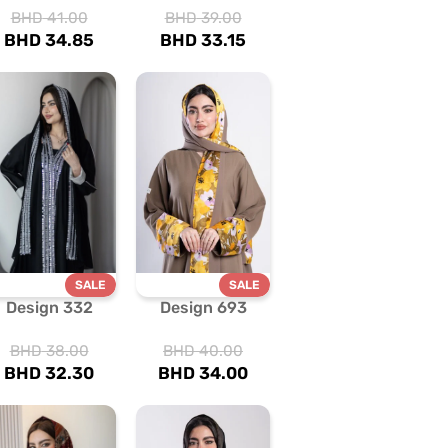
BHD
41.00
BHD
39.00
BHD
34.85
BHD
33.15
SALE
SALE
Design 332
Design 693
BHD
38.00
BHD
40.00
BHD
32.30
BHD
34.00