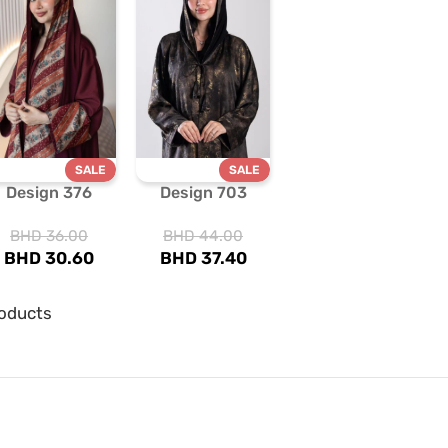
SALE
SALE
Design 376
Design 703
BHD
36.00
BHD
44.00
BHD
30.60
BHD
37.40
oducts