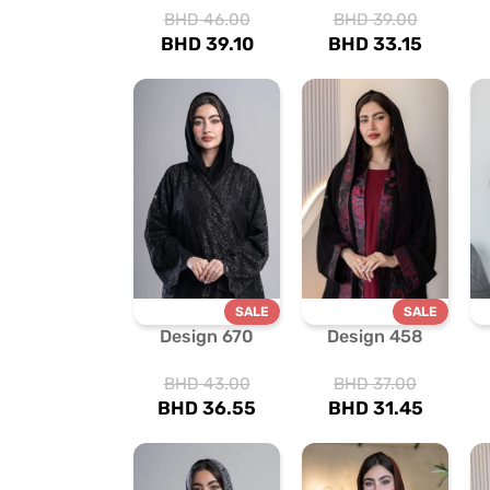
BHD
46.00
BHD
39.00
BHD
39.10
BHD
33.15
SALE
SALE
Design 670
Design 458
BHD
43.00
BHD
37.00
BHD
36.55
BHD
31.45