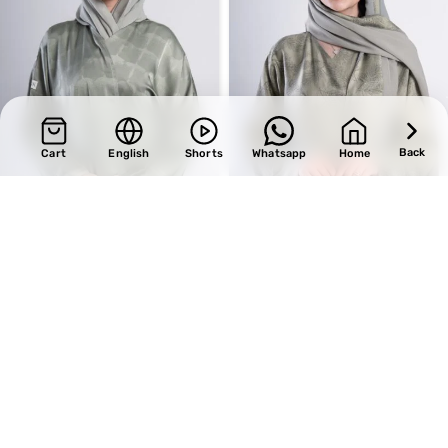
Back
Cart
English
Shorts
Whatsapp
Home
SALE
SALE
Design 683
Design 724
BHD
34.00
BHD
33.15
BHD
40.00
BHD
39.00