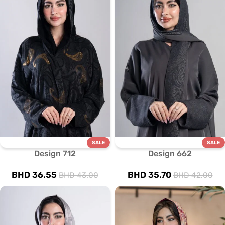
SALE
SALE
Design 712
Design 662
BHD
36.55
BHD
35.70
BHD
43.00
BHD
42.00