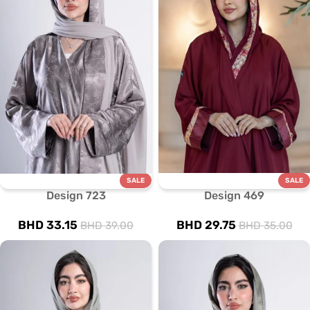
SALE
SALE
Design 723
Design 469
BHD
33.15
BHD
29.75
BHD
39.00
BHD
35.00