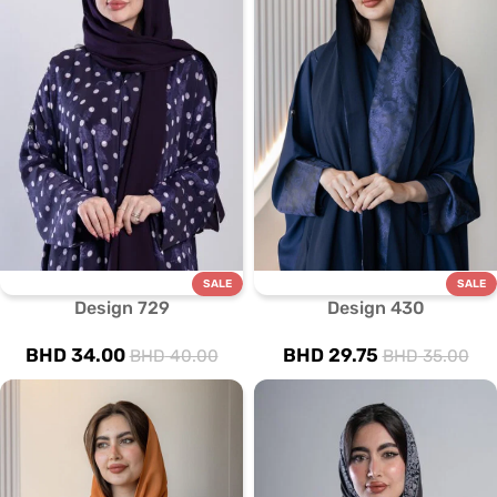
SALE
SALE
Design 729
Design 430
BHD
34.00
BHD
29.75
BHD
40.00
BHD
35.00