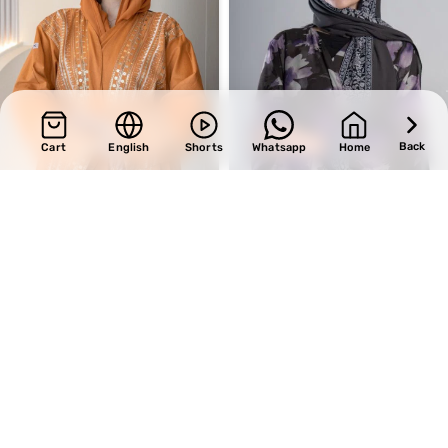
Back
Cart
English
Shorts
Whatsapp
Home
Design 435
SALE
Design 659
BHD
37.00
BHD
35.70
BHD
42.00