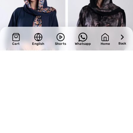
Back
Cart
English
Shorts
Whatsapp
Home
SALE
SALE
Design 730
Design 716
BHD
34.00
BHD
37.40
BHD
40.00
BHD
44.00