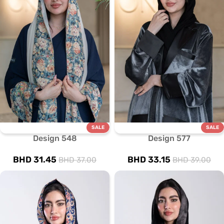
SALE
SALE
Design 548
Design 577
BHD
31.45
BHD
33.15
BHD
37.00
BHD
39.00