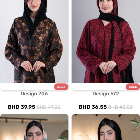
SALE
SALE
Design 706
Design 672
BHD
39.95
BHD
36.55
BHD
47.00
BHD
43.00