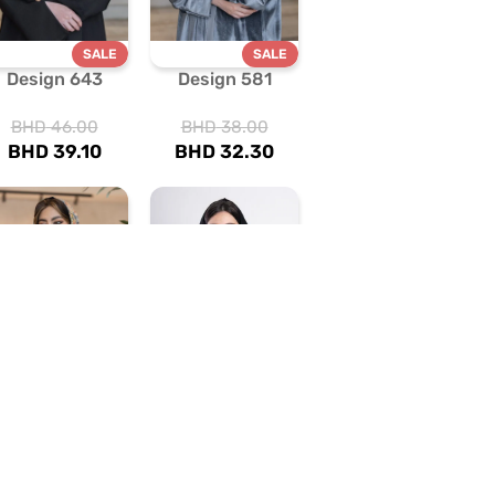
SALE
SALE
Design 643
Design 581
BHD
46.00
BHD
38.00
BHD
39.10
BHD
32.30
SALE
SALE
Design 480
Design 701
BHD
36.00
BHD
39.00