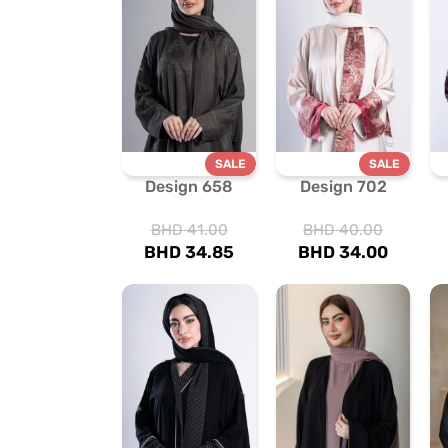
SALE
SALE
Design 658
Design 702
BHD
41.00
BHD
40.00
BHD
34.85
BHD
34.00