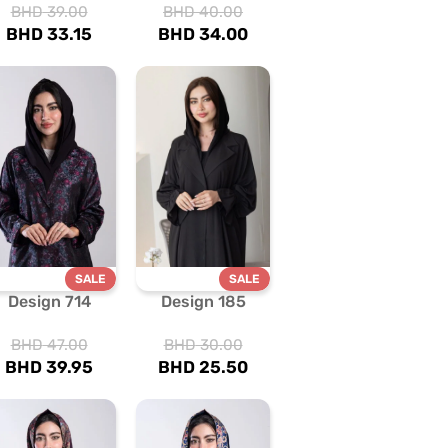
BHD
39.00
BHD
40.00
BHD
33.15
BHD
34.00
SALE
SALE
Design 714
Design 185
BHD
47.00
BHD
30.00
BHD
39.95
BHD
25.50