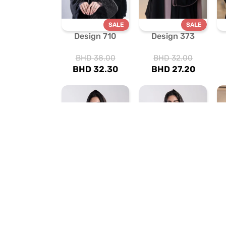
SALE
SALE
Design 710
Design 373
BHD
38.00
BHD
32.00
BHD
32.30
BHD
27.20
SALE
SALE
Design 711
Design 713
BHD
42.00
BHD
40.00