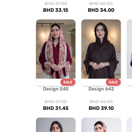
BHD
39.00
BHD
40.00
BHD
33.15
BHD
34.00
SALE
SALE
Design 545
Design 642
BHD
37.00
BHD
46.00
BHD
31.45
BHD
39.10