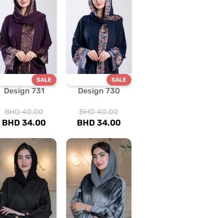
SALE
SALE
Design 731
Design 730
BHD
40.00
BHD
40.00
BHD
34.00
BHD
34.00