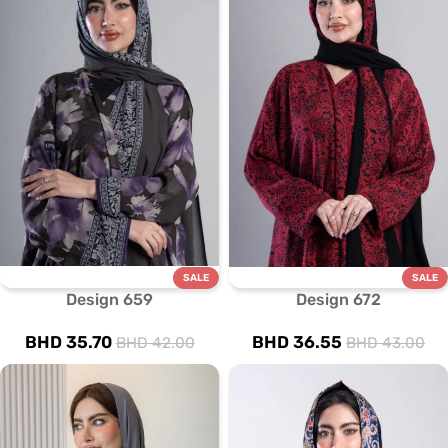
SALE
SALE
Design 659
Design 672
BHD
35.70
BHD
36.55
BHD
42.00
BHD
43.00