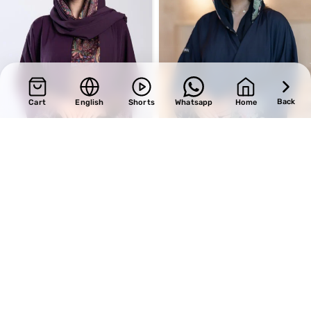
Back
Cart
English
Shorts
Whatsapp
Home
SALE
SALE
Design 731
Design 514
BHD
34.00
BHD
30.60
BHD
40.00
BHD
36.00