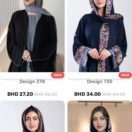
SALE
SALE
Design 378
Design 730
BHD
27.20
BHD
34.00
BHD
32.00
BHD
40.00