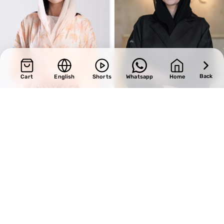
Back
Cart
English
Shorts
Whatsapp
Home
SALE
SALE
Design 705
Design 643
BHD
34.00
BHD
39.10
BHD
40.00
BHD
46.00