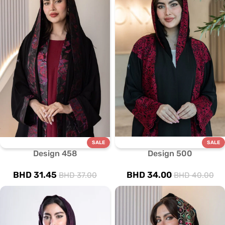
SALE
SALE
Design 458
Design 500
BHD
31.45
BHD
34.00
BHD
37.00
BHD
40.00