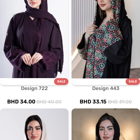
SALE
SALE
Design 722
Design 443
BHD
34.00
BHD
33.15
BHD
40.00
BHD
39.00