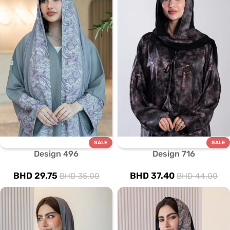
SALE
SALE
Design 496
Design 716
BHD
29.75
BHD
37.40
BHD
35.00
BHD
44.00