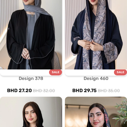
SALE
SALE
Design 378
Design 460
BHD
27.20
BHD
29.75
BHD
32.00
BHD
35.00