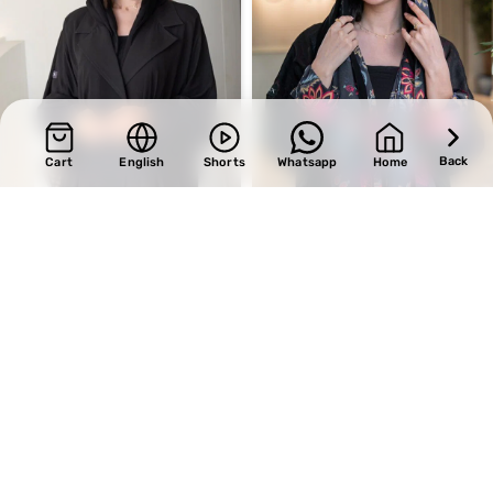
Back
Cart
English
Shorts
Whatsapp
Home
SALE
SALE
Design 185
Design 555
BHD
25.50
BHD
32.30
BHD
30.00
BHD
38.00