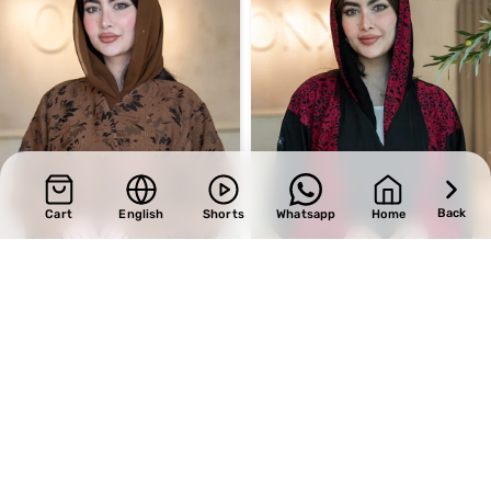
Back
Cart
English
Shorts
Whatsapp
Home
SALE
SALE
Design 611
Design 500
BHD
33.15
BHD
34.00
BHD
39.00
BHD
40.00