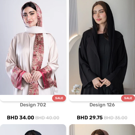
SALE
SALE
Design 702
Design 126
BHD
34.00
BHD
29.75
BHD
40.00
BHD
35.00