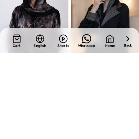
Back
Cart
English
Shorts
Whatsapp
Home
SALE
SALE
Design 716
Design 483
BHD
37.40
BHD
29.75
BHD
44.00
BHD
35.00