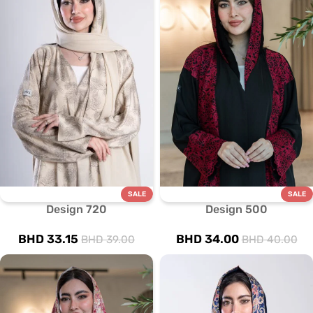
SALE
SALE
Design 720
Design 500
BHD
33.15
BHD
34.00
BHD
39.00
BHD
40.00