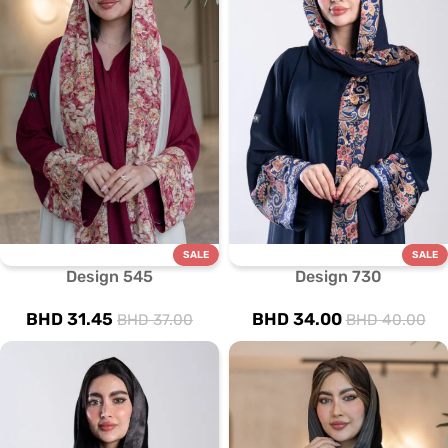
SALE
SALE
Design 545
Design 730
BHD
31.45
BHD
34.00
BHD
37.00
BHD
40.00