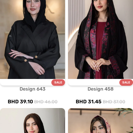
SALE
SALE
Design 643
Design 458
BHD
39.10
BHD
31.45
BHD
46.00
BHD
37.00