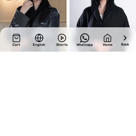
Back
Cart
English
Shorts
Whatsapp
Home
SALE
SALE
Design 577
Design 725
BHD
33.15
BHD
33.15
BHD
39.00
BHD
39.00