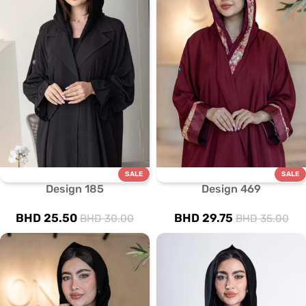
SALE
SALE
Design 185
Design 469
BHD
25.50
BHD
29.75
BHD
30.00
BHD
35.00