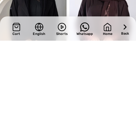
Back
Cart
English
Shorts
Whatsapp
Home
SALE
SALE
Design 126
Design 734
BHD
29.75
BHD
33.15
BHD
35.00
BHD
39.00