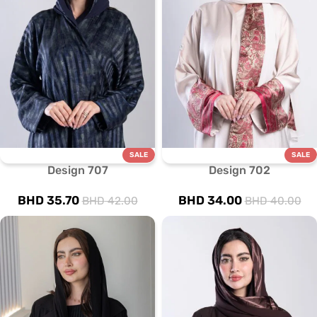
SALE
SALE
Design 707
Design 702
BHD
35.70
BHD
34.00
BHD
42.00
BHD
40.00