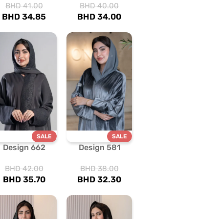
BHD
41.00
BHD
40.00
BHD
34.85
BHD
34.00
SALE
SALE
Design 662
Design 581
BHD
42.00
BHD
38.00
BHD
35.70
BHD
32.30