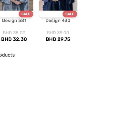
SALE
SALE
Design 581
Design 430
BHD
38.00
BHD
35.00
BHD
32.30
BHD
29.75
oducts
ONX ABAYAS 2026