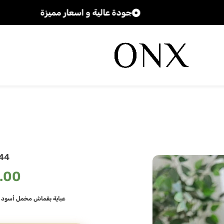
جودة عالية و اسعار مميزة
44
.00
عباية بقماش مخمل أسود م