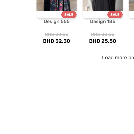
SALE
SALE
Design 555
Design 185
BHD
38.00
BHD
30.00
BHD
32.30
BHD
25.50
Load more pr