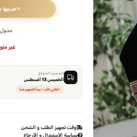
✨
جربيها ب
جدول 
غير متو
التوصيل المتوقع
الخميس 13 أغسطس
اطلبي الآن — يبدأ التجهيز غداً
وقت تجهيز الطلب و الشحن
سياسة الأستبدال و الأرجاع