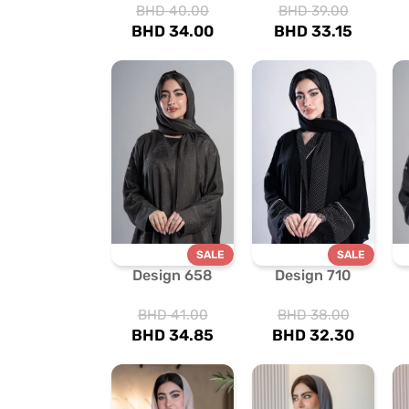
BHD
40.00
BHD
39.00
BHD
34.00
BHD
33.15
SALE
SALE
Design 658
Design 710
BHD
41.00
BHD
38.00
BHD
34.85
BHD
32.30