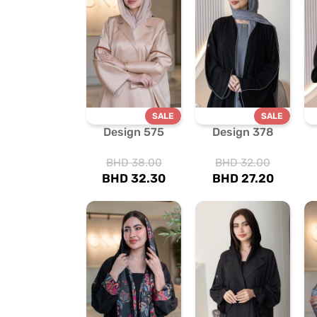
SALE
SALE
Design 575
Design 378
BHD
38.00
BHD
32.00
BHD
32.30
BHD
27.20