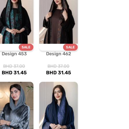
SALE
SALE
Design 453
Design 462
BHD
37.00
BHD
37.00
BHD
31.45
BHD
31.45