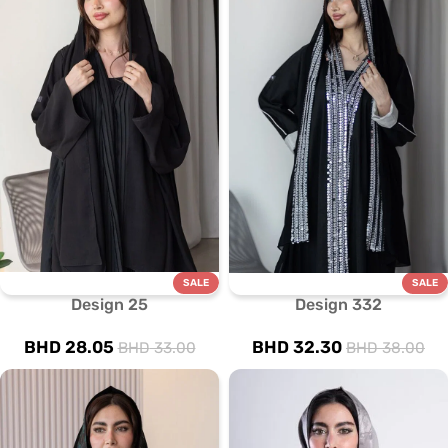
SALE
SALE
Design 25
Design 332
BHD
28.05
BHD
32.30
BHD
33.00
BHD
38.00