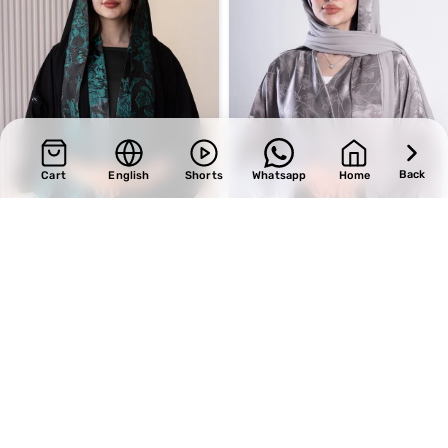
Back
Cart
English
Shorts
Whatsapp
Home
SALE
SALE
Design 453
Design 723
BHD
31.45
BHD
33.15
BHD
37.00
BHD
39.00