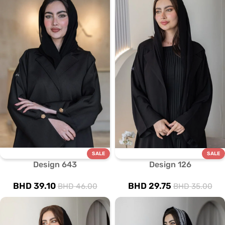
SALE
SALE
Design 643
Design 126
BHD
39.10
BHD
29.75
BHD
46.00
BHD
35.00