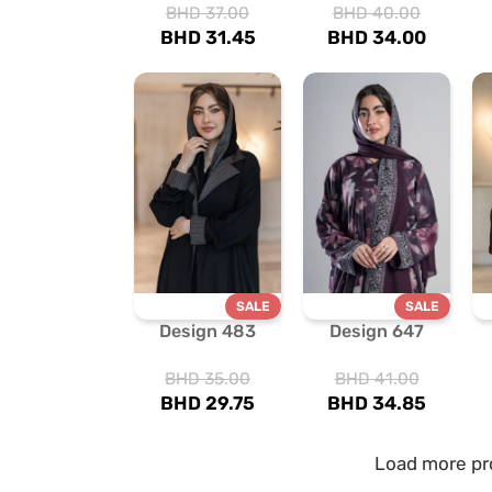
BHD
37.00
BHD
40.00
BHD
31.45
BHD
34.00
SALE
SALE
Design 483
Design 647
BHD
35.00
BHD
41.00
BHD
29.75
BHD
34.85
Load more pr