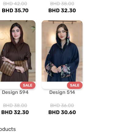
BHD
42.00
BHD
38.00
BHD
35.70
BHD
32.30
SALE
SALE
Design 594
Design 514
BHD
38.00
BHD
36.00
BHD
32.30
BHD
30.60
oducts