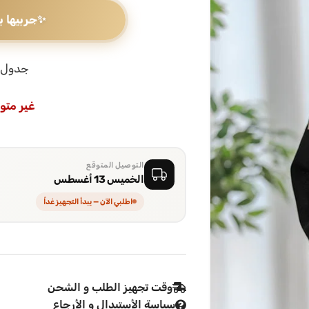
✨
جربيها ب
جدول 
غير متو
التوصيل المتوقع
الخميس 13 أغسطس
اطلبي الآن — يبدأ التجهيز غداً
وقت تجهيز الطلب و الشحن
سياسة الأستبدال و الأرجاع