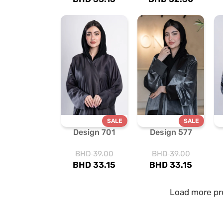
SALE
SALE
Design 701
Design 577
BHD
39.00
BHD
39.00
BHD
33.15
BHD
33.15
Load more pr