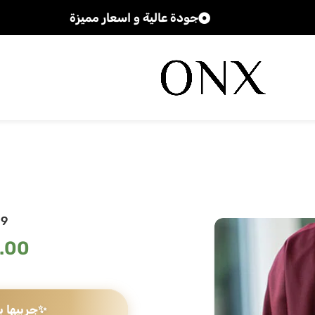
جودة عالية و اسعار مميزة
19
.00
✨
جربيها ب