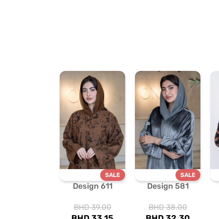
SALE
SALE
Design 611
Design 581
BHD
39.00
BHD
38.00
BHD
33.15
BHD
32.30