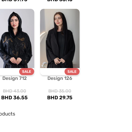
SALE
SALE
Design 712
Design 126
BHD
43.00
BHD
35.00
BHD
36.55
BHD
29.75
oducts