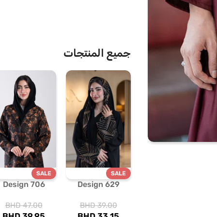
جميع المنتجات
SALE
SALE
Design 706
Design 629
BHD
47.00
BHD
39.00
BHD
39.95
BHD
33.15