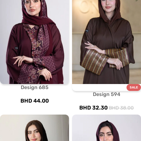
Design 685
SALE
Design 594
BHD
44.00
BHD
32.30
BHD
38.00