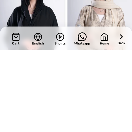
Back
Cart
English
Shorts
Whatsapp
Home
SALE
SALE
Design 725
Design 720
BHD
33.15
BHD
33.15
BHD
39.00
BHD
39.00