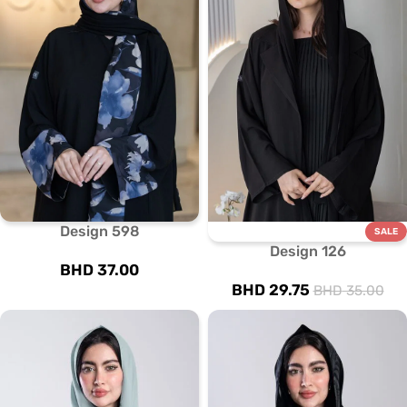
Design 598
SALE
Design 126
BHD
37.00
BHD
29.75
BHD
35.00