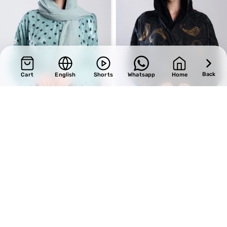
Back
Cart
English
Shorts
Whatsapp
Home
SALE
SALE
Design 726
Design 712
BHD
34.00
BHD
36.55
BHD
40.00
BHD
43.00