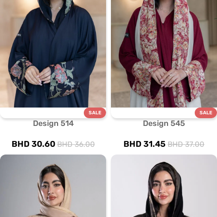
SALE
SALE
Design 514
Design 545
BHD
30.60
BHD
31.45
BHD
36.00
BHD
37.00