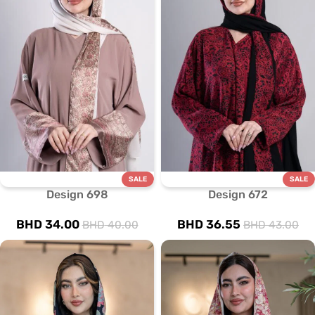
SALE
SALE
Design 698
Design 672
BHD
34.00
BHD
36.55
BHD
40.00
BHD
43.00