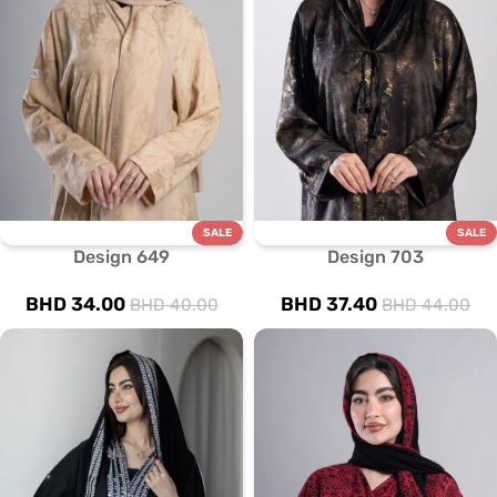
SALE
SALE
Design 649
Design 703
BHD
34.00
BHD
37.40
BHD
40.00
BHD
44.00