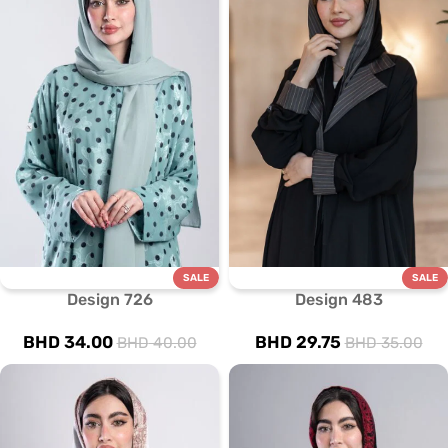
SALE
SALE
Design 726
Design 483
BHD
34.00
BHD
29.75
BHD
40.00
BHD
35.00