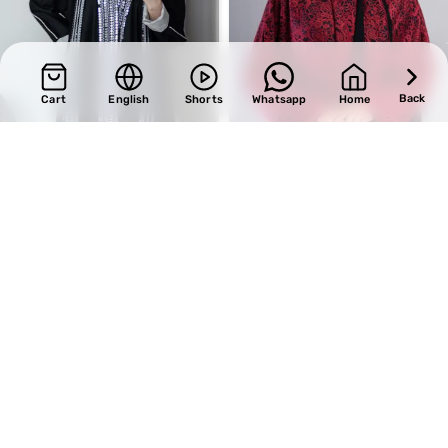
Back
Cart
English
Shorts
Whatsapp
Home
SALE
SALE
Design 332
Design 672
BHD
32.30
BHD
36.55
BHD
38.00
BHD
43.00