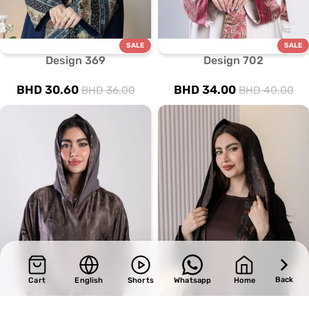
SALE
SALE
Design 702
Design 369
BHD
34.00
BHD
30.60
BHD
40.00
BHD
36.00
Back
Cart
English
Shorts
Whatsapp
Home