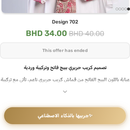
Design 702
BHD
34.00
BHD
40.00
This offer has ended
تصميم كريب حريري ببيج فاتح وتركيبة وردية
عباية باللون البيج الفاتح من قماش كريب حريري ناعم، تأتي مع تركيبة
من الحرير بنقشات وردية تزيّن الحافة الأمامية والأكمام وتمنح
الإطلالة دفئاً وأناقة في آنٍ واحد
كريب حريري فاخر مع تركيبة ملونة
✨
جربيها بالذكاء الاصطناعي
قماش كريب حريري بملمس ناعم وبريق خفيف يمنحك خفة وراحة
طوال اليوم، مع شريط من الحرير بنقشات وردية على الحافة الأمامية
والأكمام يضيف لمسة لون دافئة ترفع الإطلالة