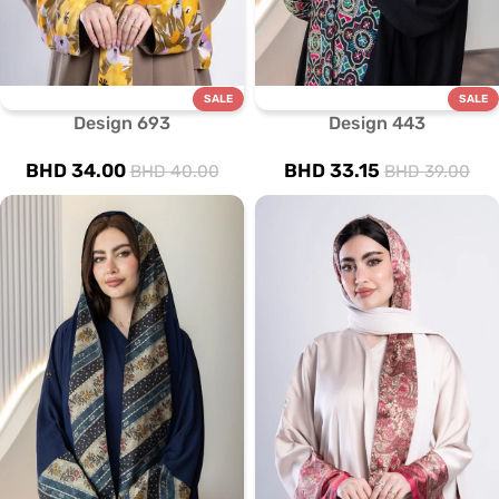
SALE
SALE
Design 693
Design 443
BHD
34.00
BHD
33.15
BHD
40.00
BHD
39.00