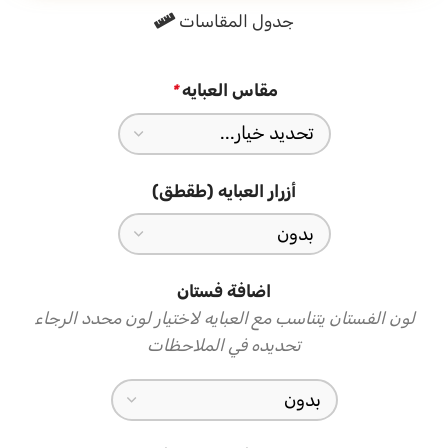
جدول المقاسات
الطرحه المتناسقة لإكمال إطلالتك
تأتي العباية مع طرحة شيفون باللون البيج مع حافة من النقشات
مقاس العبايه
*
الوردية المتطابقة لتكمل الإطلالة بتناسق تام، ارتديها بثقة في أي
مناسبة
أزرار العبايه (طقطق)
اضافة فستان
لون الفستان يتناسب مع العبايه لاختيار لون محدد الرجاء
تحديده في الملاحظات