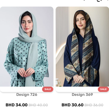
SALE
SALE
Design 726
Design 369
BHD
34.00
BHD
30.60
BHD
40.00
BHD
36.00