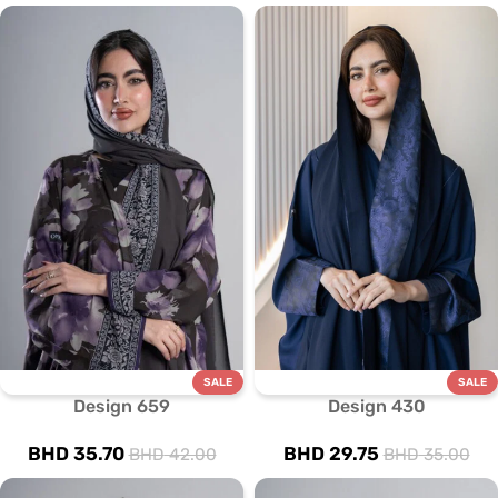
SALE
SALE
Design 659
Design 430
BHD
35.70
BHD
29.75
BHD
42.00
BHD
35.00