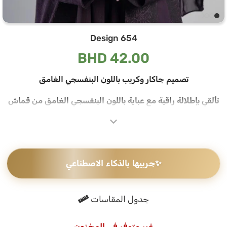
Design 654
BHD
42.00
تصميم جاكار وكريب باللون البنفسجي الغامق
تألقي بإطلالة راقية مع عباية باللون البنفسجي الغامق من قماش
جاكار وكريب، تحمل نقشات زهرية كبيرة منسوجة في القماش تخلق
تباينًا ناعمًا بين المطفي واللامع يظهر عند الحركة
قماش جاكار وكريب فاخر بنقشات منسوجة
✨
جربيها بالذكاء الاصطناعي
يجمع هذا التصميم بين قماش جاكار الغني بنقشاته الزهرية وقماش
الكريب الناعم تحته، النقشات المنسوجة بنفس اللون تضيف عمقًا
وتفصيلًا راقيًا دون أي إضافات زائدة، ويمنحك مجموع القماشين ثقلًا
جدول المقاسات
مريحًا وملمسًا فاخرًا
الطرحه المتناسقة لإكمال إطلالتك
غير متوفر في المخزون