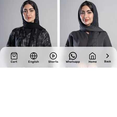
Back
Cart
English
Shorts
Whatsapp
Home
SALE
SALE
Design 650
Design 662
BHD
34.85
BHD
35.70
BHD
41.00
BHD
42.00