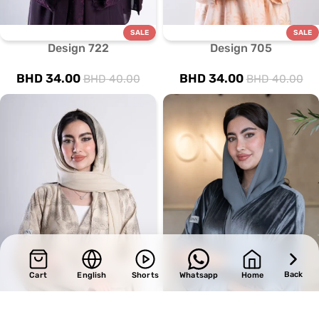
SALE
SALE
Design 722
Design 705
BHD
34.00
BHD
34.00
BHD
40.00
BHD
40.00
Back
Cart
English
Shorts
Whatsapp
Home