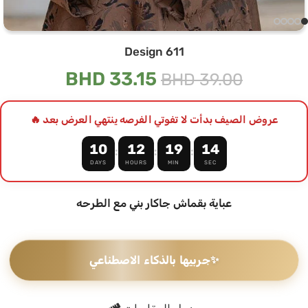
Design 611
BHD
33.15
BHD
39.00
عروض الصيف بدأت لا تفوتي الفرصه ينتهي العرض بعد 🔥
10
12
19
13
:
:
:
DAYS
HOURS
MIN
SEC
عباية بقماش جاكار بني مع الطرحه
✨
جربيها بالذكاء الاصطناعي