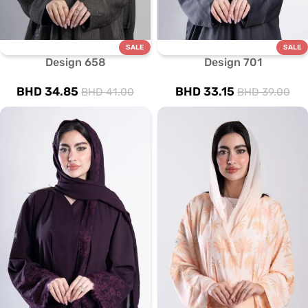
SALE
SALE
Design 658
Design 701
BHD
34.85
BHD
33.15
BHD
41.00
BHD
39.00