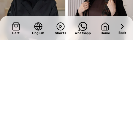
Back
Cart
English
Shorts
Whatsapp
Home
SALE
SALE
Design 643
Design 462
BHD
39.10
BHD
31.45
BHD
46.00
BHD
37.00