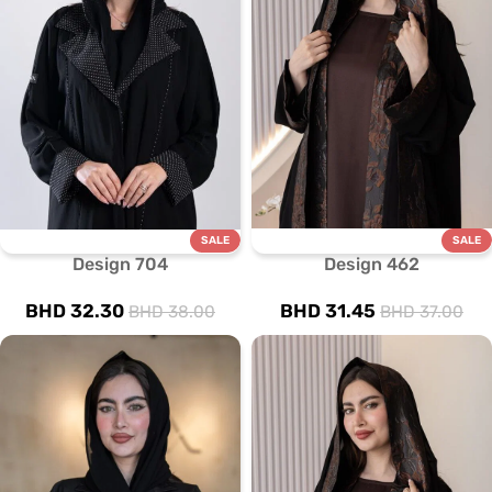
SALE
SALE
Design 704
Design 462
BHD
32.30
BHD
31.45
BHD
38.00
BHD
37.00