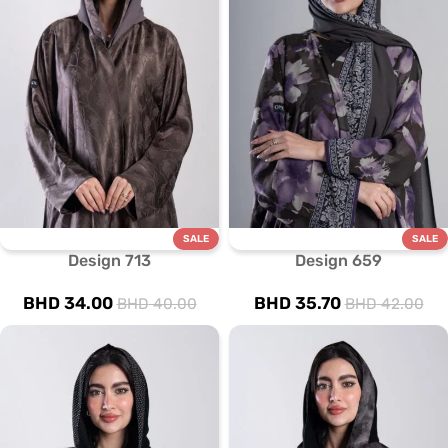
SALE
SALE
Design 713
Design 659
BHD
34.00
BHD
35.70
BHD
40.00
BHD
42.00