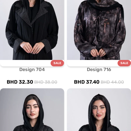
SALE
SALE
Design 704
Design 716
BHD
32.30
BHD
37.40
BHD
38.00
BHD
44.00