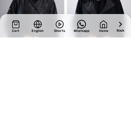
Back
Cart
English
Shorts
Whatsapp
Home
SALE
SALE
Design 670
Design 704
BHD
36.55
BHD
32.30
BHD
43.00
BHD
38.00