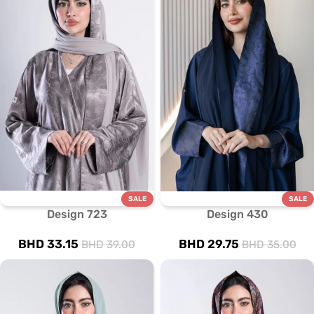
SALE
SALE
Design 723
Design 430
BHD
33.15
BHD
29.75
BHD
39.00
BHD
35.00