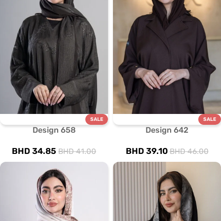
SALE
SALE
Design 658
Design 642
BHD
34.85
BHD
39.10
BHD
41.00
BHD
46.00