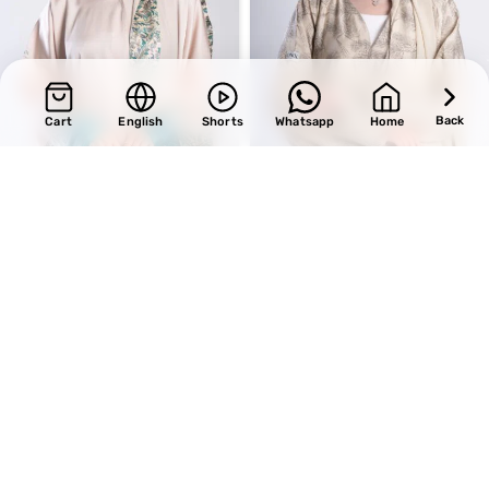
Back
Cart
English
Shorts
Whatsapp
Home
SALE
SALE
Design 735
Design 720
BHD
34.00
BHD
33.15
BHD
40.00
BHD
39.00