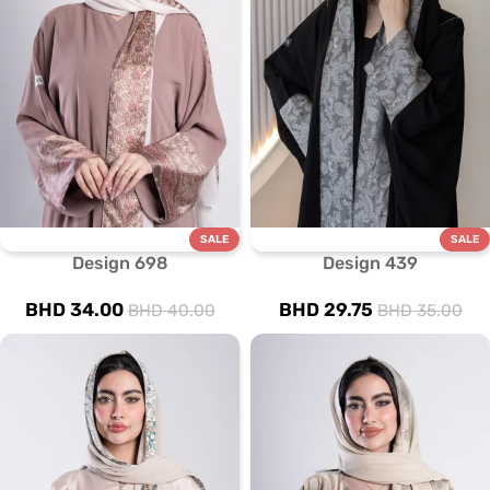
SALE
SALE
Design 698
Design 439
BHD
34.00
BHD
29.75
BHD
40.00
BHD
35.00