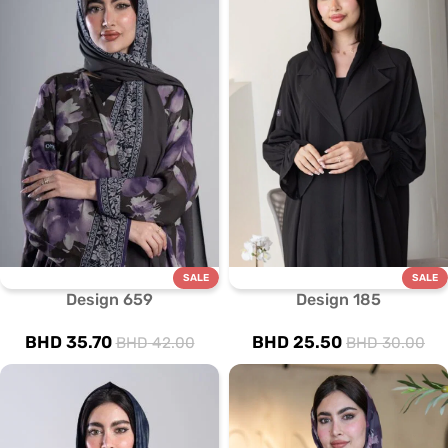
SALE
SALE
Design 659
Design 185
BHD
35.70
BHD
25.50
BHD
42.00
BHD
30.00