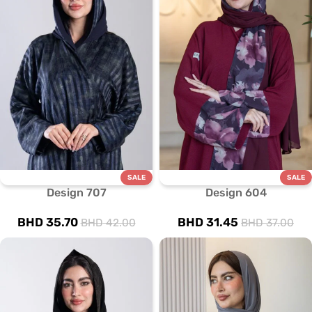
SALE
SALE
Design 707
Design 604
BHD
35.70
BHD
31.45
BHD
42.00
BHD
37.00