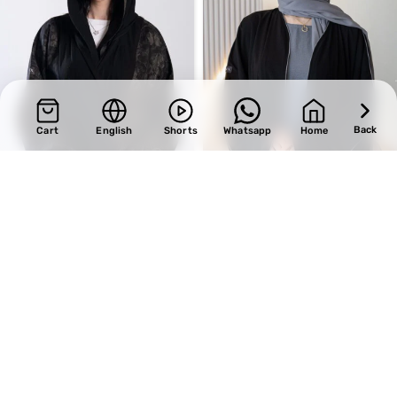
Back
Cart
English
Shorts
Whatsapp
Home
SALE
SALE
Design 721
Design 378
BHD
34.00
BHD
27.20
BHD
40.00
BHD
32.00