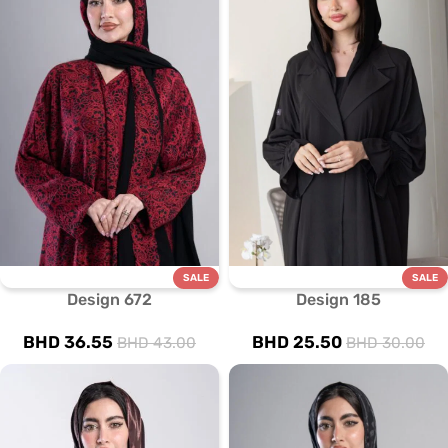
SALE
SALE
Design 672
Design 185
BHD
36.55
BHD
25.50
BHD
43.00
BHD
30.00