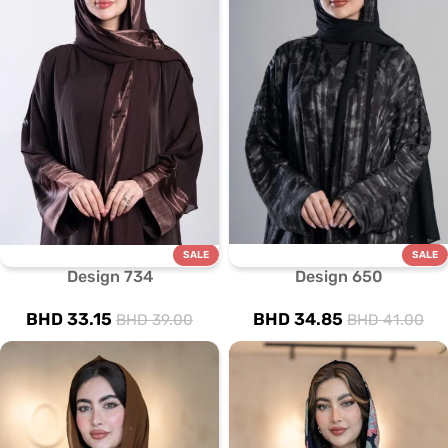
SALE
SALE
Design 734
Design 650
BHD
33.15
BHD
34.85
BHD
39.00
BHD
41.00