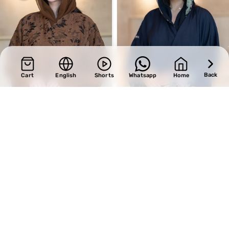
Back
Cart
English
Shorts
Whatsapp
Home
SALE
SALE
Design 611
Design 514
BHD
33.15
BHD
30.60
BHD
39.00
BHD
36.00