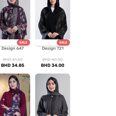
SALE
SALE
Design 647
Design 721
BHD
41.00
BHD
40.00
BHD
34.85
BHD
34.00