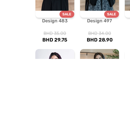
SALE
SALE
Design 483
Design 497
BHD
35.00
BHD
34.00
BHD
29.75
BHD
28.90
SALE
SALE
Design 722
Design 497
BHD
40.00
BHD
34.00