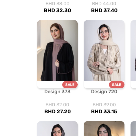
BHD
38.00
BHD
44.00
BHD
32.30
BHD
37.40
SALE
SALE
Design 373
Design 720
BHD
32.00
BHD
39.00
BHD
27.20
BHD
33.15