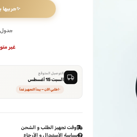
✨
جربيها ب
جدول 
غير متو
التوصيل المتوقع
السبت 15 أغسطس
اطلبي الآن — يبدأ التجهيز غداً
وقت تجهيز الطلب و الشحن
سياسة الأستبدال و الأرجاع