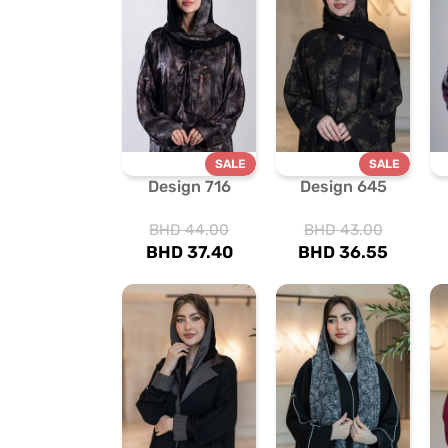
SALE
SALE
Design 716
Design 645
BHD
44.00
BHD
43.00
BHD
37.40
BHD
36.55