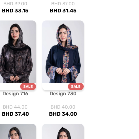
BHD
39.00
BHD
37.00
BHD
33.15
BHD
31.45
SALE
SALE
Design 716
Design 730
BHD
44.00
BHD
40.00
BHD
37.40
BHD
34.00