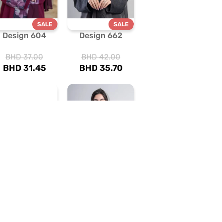
SALE
SALE
Design 604
Design 662
BHD
37.00
BHD
42.00
BHD
31.45
BHD
35.70
SALE
SALE
Design 458
Design 683
BHD
37.00
BHD
40.00