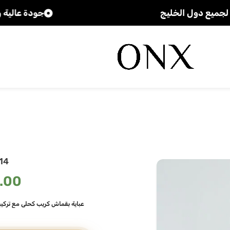
خليج
جودة عالية و اسعار مميزة
14
.00
عباية بقماش كريب كحلي مع تركيبة