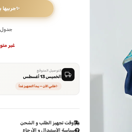
✨
جربيها ب
جدول 
غير متو
التوصيل المتوقع
الخميس 13 أغسطس
اطلبي الآن — يبدأ التجهيز غداً
وقت تجهيز الطلب و الشحن
سياسة الأستبدال و الأرجاع