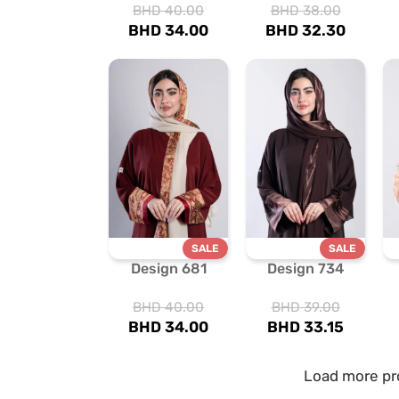
BHD
40.00
BHD
38.00
BHD
34.00
BHD
32.30
SALE
SALE
Design 681
Design 734
BHD
40.00
BHD
39.00
BHD
34.00
BHD
33.15
Load more pr