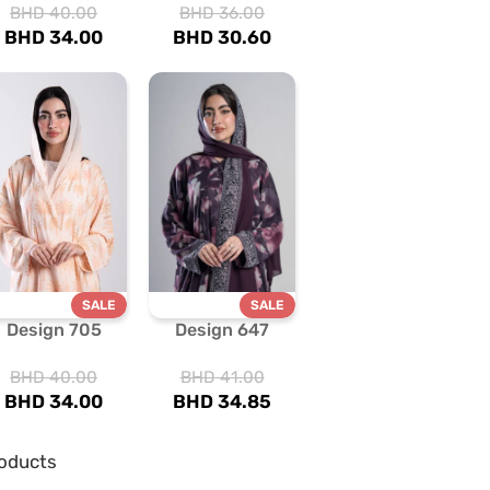
BHD
40.00
BHD
36.00
BHD
34.00
BHD
30.60
SALE
SALE
Design 705
Design 647
BHD
40.00
BHD
41.00
BHD
34.00
BHD
34.85
oducts